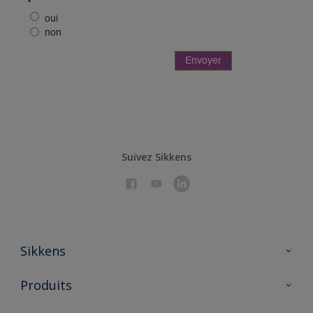
Suivez Sikkens
Sikkens
À propos de Sikkens
Produits
AkzoNobel 🔗
Produits pour l’intérieur