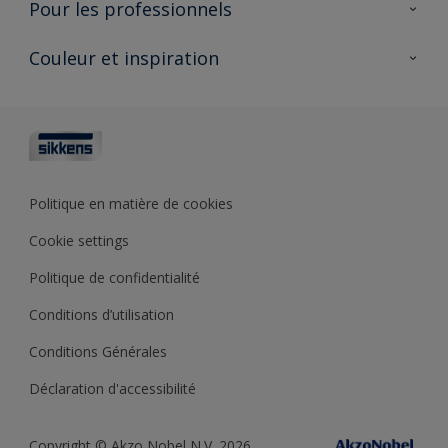
Pour les professionnels
Durabilité
Produits pour l’extérieur
Questions fréquentes
Partenaires Sikkens 🔗
Couleur et inspiration
Trouver un point de vente
Contact
Conseils & services
Fiches techniques
Couleurs
Sikkens academy
Testeurs de couleur
Architectes
Collections de couleurs
Polyfilla Pro 🔗
Couleur de l’année
Politique en matière de cookies
Outils de couleur
Cookie settings
Base de connaissances
Politique de confidentialité
Conditions d’utilisation
Conditions Générales
Déclaration d'accessibilité
Copyright © Akzo Nobel N.V. 2026