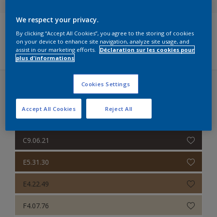
Cetol Colours
We respect your privacy.
By clicking “Accept All Cookies”, you agree to the storing of cookies
Filters
on your device to enhance site navigation, analyze site usage, and
assist in our marketing efforts.
Déclaration sur les cookies pour
plus d'informations
Cookies Settings
Cetol Color Card (16 couleurs)
Accept All Cookies
Reject All
Lasures Opaques
C9.06.21
E5.31.30
E4.22.49
F4.07.76