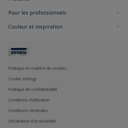
AkzoNobel 🔗
Produits pour l’intérieur
Pour les professionnels
Durabilité
Produits pour l’extérieur
Questions fréquentes
Partenaires Sikkens 🔗
Couleur et inspiration
Trouver un point de vente
Contact
Conseils & services
Fiches techniques
Couleurs
Sikkens academy
Testeurs de couleur
Architectes
Collections de couleurs
Polyfilla Pro 🔗
Couleur de l’année
Politique en matière de cookies
Outils de couleur
Cookie settings
Base de connaissances
Politique de confidentialité
Conditions d’utilisation
Conditions Générales
Déclaration d'accessibilité