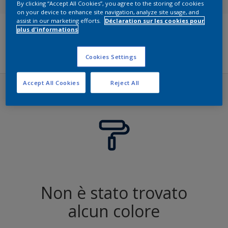
By clicking “Accept All Cookies”, you agree to the storing of cookies
on your device to enhance site navigation, analyze site usage, and
Sikkens ACC to RAL
assist in our marketing efforts.
Déclaration sur les cookies pour
plus d'informations
Filters
Cookies Settings
Accept All Cookies
Reject All
Non è stato trovato
alcun colore